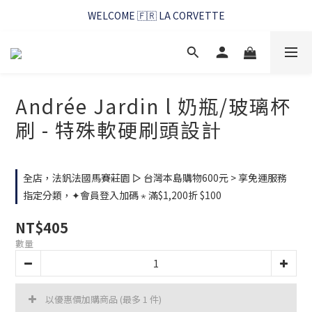
WELCOME 🇫🇷 LA CORVETTE
WELCOME 🇫🇷 LA CORVETTE
馬賽好友季~純淨清潔的相伴
WELCOME 🇫🇷 LA CORVETTE
Andrée Jardin l 奶瓶/玻璃杯
刷 - 特殊軟硬刷頭設計
全店，法釩法國馬賽莊園 ▻ 台灣本島購物600元 > 享免運服務
指定分類，✦會員登入加碼 ⋆ 滿$1,200折 $100
NT$405
數量
以優惠價加購商品
(最多 1 件)