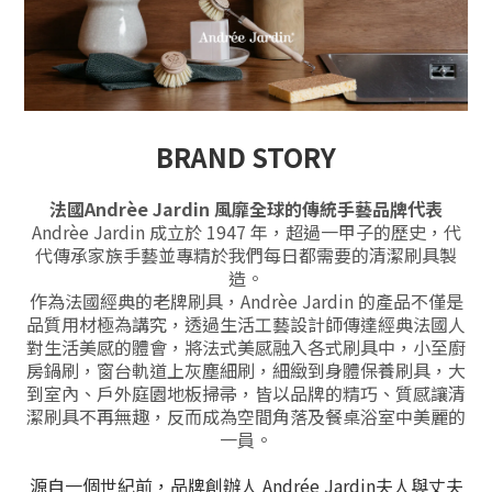
BRAND STORY
法國Andrèe Jardin 風靡全球的傳統手藝品牌代表
Andrèe Jardin 成立於 1947 年，超過一甲子的歷史，代
代傳承家族手藝並專精於我們每日都需要的清潔刷具製
造。
作為法國經典的老牌刷具，Andrèe Jardin 的產品不僅是
品質用材極為講究，透過生活工藝設計師傳達經典法國人
對
生活美感的體會，將法式美感融入各式刷具中，小至廚
房鍋刷，窗台軌道上灰塵細刷，細緻到身體保養刷具，大
到室內、戶外庭園地板掃帚，皆以品牌的精巧、質感讓清
潔刷具不再無趣，反而成為空間角落及餐桌浴室中美麗的
一員。
源自一個世紀前，品牌創辦人 Andrée Jardin夫人與丈夫