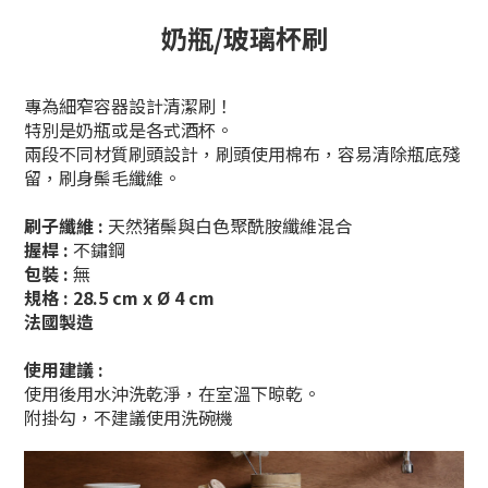
奶瓶/玻璃杯刷
專為細窄容器設計清潔刷！
特別是奶瓶或是各式酒杯。
兩段不同材質刷頭設計，刷頭使用棉布，容易清除瓶底殘
留，刷身鬃毛纖維。
刷子纖維
:
天然猪鬃與白色聚酰胺纖維混合
握桿
:
不鏽鋼
包裝 :
無
規格
:
28.5 cm x Ø 4 cm
法國製造
使用建議 :
使用後用水沖洗乾淨，在室溫下晾乾。
附掛勾，不建議使用洗碗機