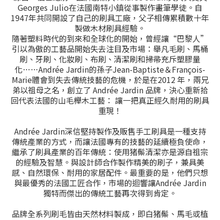
Georges Julio在法國南特小鎮從事製作畫筆學徒。自
1947年共同開設了自己的刷具工廠，父子相傳累積數十年
製做木材刷具經驗。
隨著塑料時代的到來和全球化的開始，曾經讓“巴黎人”
引以為傲的工藝品開始失去注目及市場：舉凡毛刷、馬桶
刷、牙刷、化妝刷、布刷、清潔刷和掃帚充斥塑膠量
化……Andrée Jardin的孫子Jean-Baptiste＆François-
Marie體會到失去傳統技藝的危機，於是在2012 年，兩兄
弟以祖母之名，創立了 Andrée Jardin 品牌，決心重新拾
回代表法國的山毛櫸木工藝： 讓一把真正經久耐用的刷具
重現！
Andrée Jardin深信堅持製作及販售手工刷具是一種支持
傳統產業的方式，而讓法國專有的技藝的延續極負使命，
繼承了刷具產業的百年傳統：使用猪鬃清潔亦是源自祖宗
的經驗及智慧。與設計師合作製作精美的刷子，兼具美
感、自然環保、耐用的家居配件。最重要的是，他們只想
與最優秀的法國工匠合作，市場的迴響讓Andrée Jardin
獨特而傑出的傳統工藝再次得到肯定。
品牌全系列刷毛皆由天然材料製成，即白猪鬃、馬毛或植