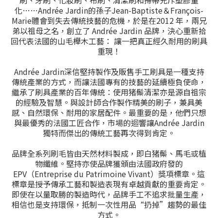
化……Andrée Jardin的孫子Jean-Baptiste＆François-
Marie體會到失去傳統技藝的危機，於是在2012 年，兩兄
弟以祖母之名，創立了 Andrée Jardin 品牌，決心重新拾
回代表法國的山毛櫸木工藝： 讓一把真正經久耐用的刷具
重現！
Andrée Jardin深信堅持製作及販售手工刷具是一種支持
傳統產業的方式，而讓法國專有的技藝的延續極負使命，
繼承了刷具產業的百年傳統：使用猪鬃清潔亦是源自祖宗
的經驗及智慧。與設計師合作製作精美的刷子，兼具美
感、自然環保、耐用的家居配件。最重要的是，他們只想
與最優秀的法國工匠合作，市場的迴響讓Andrée Jardin
獨特而傑出的傳統工藝再次得到肯定。
品牌全系列刷毛皆由天然材料製成，即白猪鬃、馬毛或植
物纖維。堅持亦使品牌獲頒由法國政府發的
EPV（Entreprise du Patrimoine Vivant）獎項標章。這
標章是授予傳承工藝和製造表現有卓越貢獻的重要肯定。
即使在以量取勝的製造時代，品牌手工不追求批量生產，
相信也是支持環保，抵制一次性用品“扔掉”趨勢的最佳
方式。