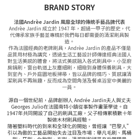
BRAND STORY
法國Andrèe Jardin 風靡全球的傳統手藝品牌代表
Andrèe Jardin 成立於 1947 年，超過一甲子的歷史，代
代傳承家族手藝並專精於我們每日都需要的清潔刷具製
造。
作為法國經典的老牌刷具，Andrèe Jardin 的產品不僅是
品質用材極為講究，透過生活工藝設計師傳達經典法國人
對
生活美感的體會，將法式美感融入各式刷具中，小至廚
房鍋刷，窗台軌道上灰塵細刷，細緻到身體保養刷具，大
到室內、戶外庭園地板掃帚，皆以品牌的精巧、質感讓清
潔刷具不再無趣，反而成為空間角落及餐桌浴室中美麗的
一員。
源自一個世紀前，品牌創辦人 Andrée Jardin夫人與丈夫
Georges Julio在法國南特小鎮從事製作畫筆學徒。自
1947年共同開設了自己的刷具工廠，父子相傳累積數十年
製做木材刷具經驗。
隨著塑料時代的到來和全球化的開始，曾經讓“巴黎人”
引以為傲的工藝品開始失去注目及市場：舉凡毛刷、馬桶
刷、牙刷、化妝刷、布刷、清潔刷和掃帚充斥塑膠量