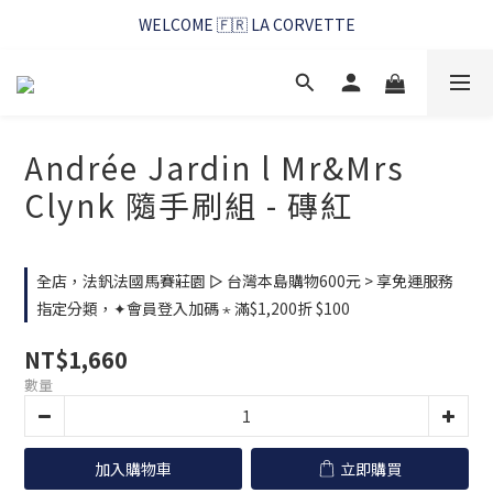
WELCOME 🇫🇷 LA CORVETTE
WELCOME 🇫🇷 LA CORVETTE
馬賽好友季~純淨清潔的相伴
WELCOME 🇫🇷 LA CORVETTE
Andrée Jardin l Mr&Mrs
Clynk 隨手刷組 - 磚紅
全店，法釩法國馬賽莊園 ▻ 台灣本島購物600元 > 享免運服務
指定分類，✦會員登入加碼 ⋆ 滿$1,200折 $100
NT$1,660
數量
加入購物車
立即購買