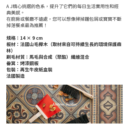
A J精心挑選的色系，提升
了它們的每日生活實用性和經
典美感。
在廚房或餐廳不遠處，您可以想像掃掉麵包屑或寶寶不斷
掉落餐桌最為推薦！
規格：14
×
9 cm
板材
：
法國山毛櫸木
（取材來自可持續生長的環境保護森
林）
刷毛材質
：
馬毛與合成（聚酯）纖維混合
畚箕
：
烤漆
鋼板
包裝
：
再生牛皮紙
盒裝
法國製造