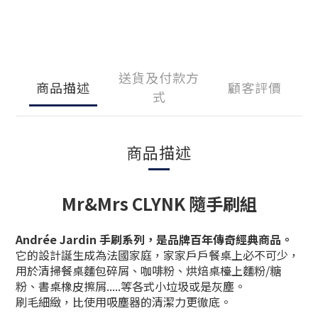
送貨及付款方
商品描述
顧客評價
式
商品描述
Mr&Mrs CLYNK 隨手刷組
Andrée Jardin
手刷系列，是品牌百年傳奇經典商品。
它的設計誕生成為法國家庭，家家戶戶餐桌上必不可少，
用於清掃餐桌麵包碎屑、咖啡粉
、
烘焙桌檯上麵粉/糖
粉
、
書桌橡皮擦
屑.....等各式小垃圾或是灰塵
。
刷毛細緻，比使用吸塵器的清潔力更徹底。