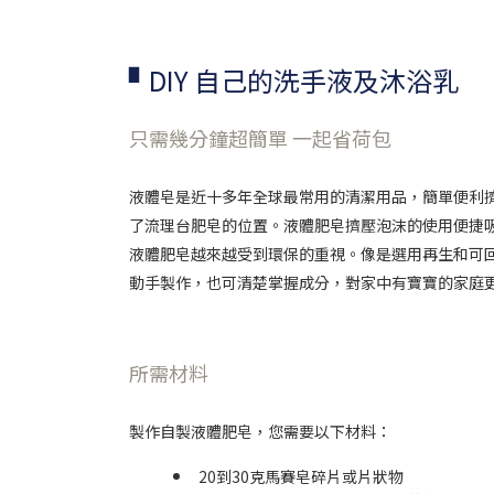
▘DIY 自己的洗手液及沐浴乳
只需幾分鐘超簡單 一起省荷包
液體皂是近十多年全球最常用的清潔用品，簡單便利
了流理台肥皂的位置。
液體肥皂擠壓泡沫的使用便捷
液體肥皂越來越受到環保的重視。像是選用再生和可
動手製作，也可清楚掌握成分，對家中有寶寶的家庭
所需材料
製作自製液體肥皂，您需要以下材料：
20到30克馬賽皂碎片或片狀物