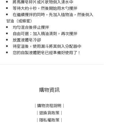
將馬賽皂碎片或片狀物倒入沸水中
等待大約十秒，然後開始用木勺攪拌
在繼續攪拌的同時，先加入植物油，然後倒入
甘油（或蜂蜜）
均勻混合後停止攪拌
自由可選：加入精油滴劑，再次攪拌
放置液體皂冷卻
待室溫後，使用漏斗將其倒入分配器中
您的自製液體肥皂已經準備好使用了！
購物資訊
｜
購物流程說明
｜
｜
退換貨政策
｜
｜
隱私權政策
｜