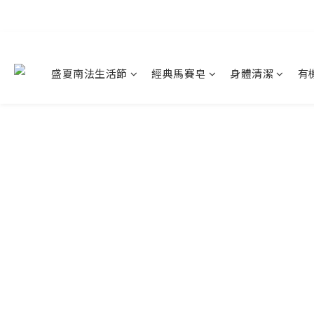
盛夏南法生活節
經典馬賽皂
身體清潔
有