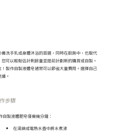
必備洗手乳或身體沐浴的首選，同時在廚房中，也取代
，您可以輕鬆估計剩餘量並提前計劃新的購買或自製。
念！製作自製液體皂通常可以節省大量費用。選擇自己
建議。
作步驟
作自製液體肥皂僅需幾分鐘：
在湯鍋或電熱水壺中將水煮沸