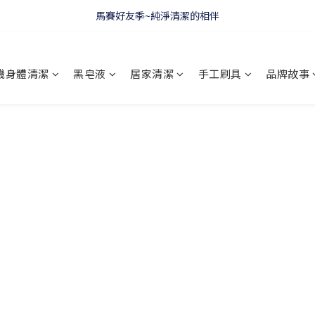
馬賽好友季~純淨清潔的相伴
WELCOME 🇫🇷 LA CORVETTE
WELCOME 🇫🇷 LA CORVETTE
機身體清潔
黑皂液
居家清潔
手工刷具
品牌故事