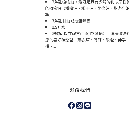
2茶匙植物油，最好是具有公認的化妝品性
的植物油（橄欖油、椰子油、酪梨油、甜杏仁
等）
3茶匙甘油或液體蜂蜜
0.5升水
您還可以在配方中添加3滴精油。選擇取決
您的喜好和慾望：薰衣草、薄荷、酸橙、佛手
柑、...
追蹤我們