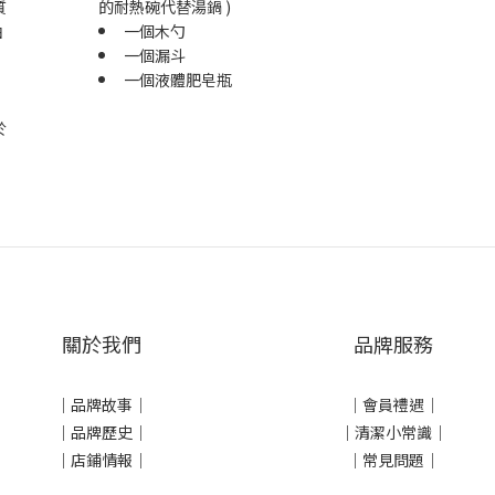
質
的耐熱碗代替湯鍋 )
油
一個木勺
一個漏斗
一個液體肥皂瓶
於
關於我們
品牌服務
｜
品牌故事
｜
｜會員禮遇｜
｜品牌歷史
｜
｜清潔小常識｜
｜店鋪情報｜
｜常見問題｜