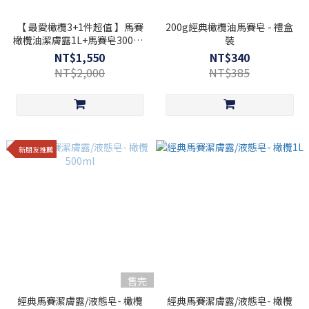
【 最愛橄欖3+1件超值 】馬賽
200g經典橄欖油馬賽皂 - 禮盒
橄欖油潔膚露1L+馬賽皂300g +
裝
馬賽衣物去汙霸 ▻ 贈經典馬賽
NT$1,550
NT$340
皂100g
NT$2,000
NT$385
新朋友推薦
售完
經典馬賽潔膚露/液態皂- 橄欖
經典馬賽潔膚露/液態皂- 橄欖