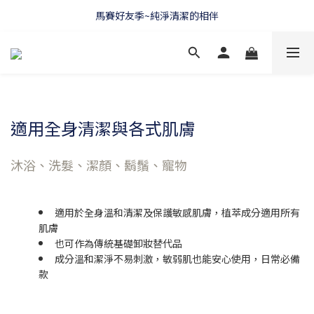
WELCOME 🇫🇷 LA CORVETTE
馬賽好友季~純淨清潔的相伴
WELCOME 🇫🇷 LA CORVETTE
適用全身清潔與各式肌膚
沐浴、洗髮、潔顏、鬍鬚、寵物
適用於全身溫和清潔及保護敏感肌膚，植萃成分適用所有
肌膚
也可作為傳統基礎卸妝替代品
成分溫和潔淨不易刺激，敏弱肌也能安心使用，日常必備
款