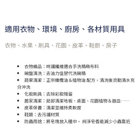
適用衣物、環境、廚房、各材質用具
衣物、水果、刷具、花園、皮革、鞋廚、房子
衣物織品：呵護纖維適合手洗精緻布料
碗盤清洗：去油力佳替代洗碗精
蔬果清潔：正宗橄欖油＆植物油 配方，清洗後流動清水充
分沖洗
化妝刷具：去除彩妝殘留
居家清潔：局部清潔地板、桌面、花園植物＆器皿……
皮革保養：清潔並維持柔軟度
鞋類：去污護材質
防蟲用途：將皂塊放入櫃中， 純淨皂香能減少小蟲靠近