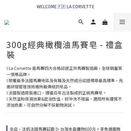
WELCOME 🇫🇷 LA CORVETTE
WELCOME 🇫🇷 LA CORVETTE
馬賽好友季~純淨清潔的相伴
WELCOME 🇫🇷 LA CORVETTE
300g經典橄欖油馬賽皂 - 禮盒
裝
l La Corvette 是馬賽四大合格認證正宗馬賽製造廠，全球銷量第
一領導品牌。
l 榮獲最多法國馬賽地區及有機及天然成分認證標章最高標準，先
進研發管理技術維持最傳統的皂品。
l 法國製造原裝進口，遵循百年古法製成的正統馬賽皂。
l 天然溫和保濕效果&起泡性佳，好沖洗不殘留，適用所有膚質不
添加色素，可自然分解不採動物測試。
全店，法釩法國馬賽莊園 ▻ 台灣本島購物600元 > 享免運服務