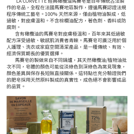
LA CORVETTE 經典橄欖油馬賽皂是百年傳統古法製
作的皂品，全程在法國馬賽地區製作，遵循馬賽認證法規
程序傳統工藝皂。100% 天然來源，僅由植物油製成，低
過敏，對皮膚溫和。不含棕櫚油配方，著色劑、香料或防
腐劑。
含有橄欖油的馬賽皂對皮膚極溫和，百年來其低過敏
配方深受過敏、敏感肌消費者青睞。
馬賽皂可廣泛用於個
人護理、洗衣或家庭空間清潔產品，是一種傳統、有效、
經濟保質期長的優質選擇。
馬賽皂的製做來自不同鍋爐，其天然橄欖油/植物油批
次不同，皂體的顏色可能從淡綠色到深綠色為常見現象，
顏色差異與保存長短無直接關係。這特點也充分驗證我們
的肥皂採用天然原料製成的真實性，成色絕不會影響成品
的品質。