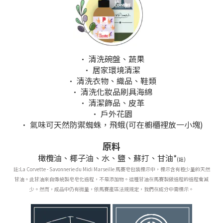
• 清洗碗盤、蔬果
• 居家環境清潔
• 清洗衣物、織品、鞋類
• 清洗化妝品刷具海綿
• 清潔飾品、皮革
• 戶外花園
• 氣味可天然防禦蜘蛛，飛蛾(可在櫥櫃裡放一小塊)
原料
橄欖油
、椰子油
、
水、鹽、蘇打、甘油*
(註)
註
:
La Corvette - Savonnerie du Midi Marseille 馬賽皂包裝標示中，標示含有極少量的天然
甘油。
此甘油來自傳統製皂
皂
化過程，不是添加物。
這種甘油在馬賽製做過程的過程會減
少。然而，成品中仍有微量，依馬賽產區法規規定，
我們在成分中需標示。