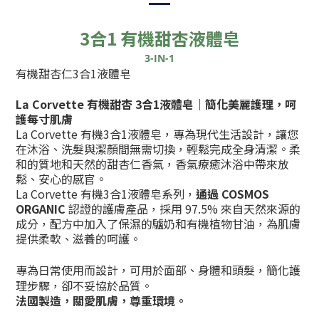
3合1
有機甜杏液體皂
3-IN-1
有機甜杏仁3合1液體皂
La Corvette 有機
甜杏 3合1液體皂｜簡化美麗護理，呵
護每寸肌膚
La Corvette 有機3合1液體皂，專為現代生活設計，讓您
在沐浴、洗髮與潔顏間無需切換，輕鬆完成全身清潔。柔
和的質地和天然的甜杏仁香氣，香氣療癒沐浴中帶來放
鬆、安心的感官。
La Corvette 有機3合1液體皂系列，
通過
COSMOS
ORGANIC
認證的護膚產品，採用 97.5% 來自天然來源的
成分，配方中加入了保濕的驢奶和有機植物甘油，為肌膚
提供柔軟、滋養的呵護。
專為日常使用而設計，可用於面部、身體和頭髮，簡化護
理步驟，卻不妥協於品質。
法國製造，關愛肌膚，尊重環境。