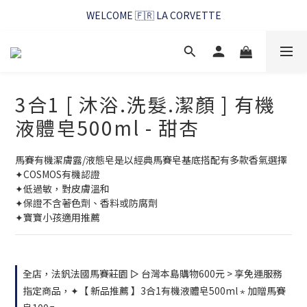
WELCOME 🇫🇷 LA CORVETTE
WELCOME 🇫🇷 LA CORVETTE
馬賽好友季~純淨清潔的相伴
WELCOME 🇫🇷 LA CORVETTE
3合1 [ 沐浴.洗髮.潔顏 ] 有機
液體皂500ml - 甜杏
馬賽有機潔膚露/液態皂是以經典馬賽皂基底搭配有多款香氣選擇
✦COSMOS有機認證
✦低過敏，對皮膚溫和
✦保證不含著色劑、香料或防腐劑
✦寶寶小孩適用推薦
全店，法釩法國馬賽莊園 ▻ 台灣本島購物600元 > 享免運服務
指定商品，✦【 新品推薦 】3合1有機液體皂500ml ⋆ 加贈馬賽