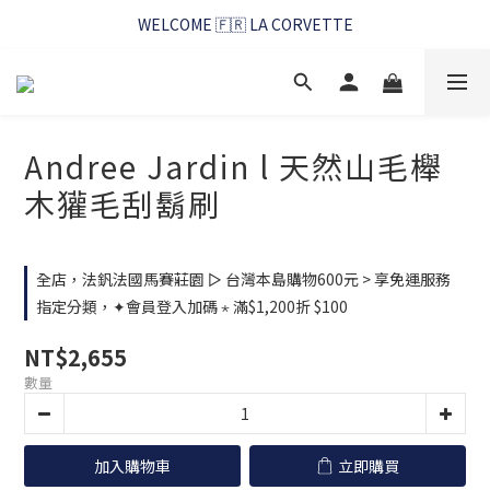
WELCOME 🇫🇷 LA CORVETTE
WELCOME 🇫🇷 LA CORVETTE
馬賽好友季~純淨清潔的相伴
WELCOME 🇫🇷 LA CORVETTE
Andree Jardin l 天然山毛櫸
木獾毛刮鬍刷
全店，法釩法國馬賽莊園 ▻ 台灣本島購物600元 > 享免運服務
指定分類，✦會員登入加碼 ⋆ 滿$1,200折 $100
NT$2,655
數量
加入購物車
立即購買