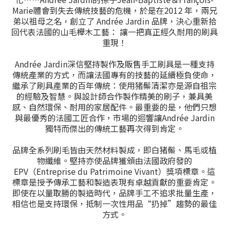
Marie體會到失去傳統技藝的危機，於是在2012 年，兩兄
弟以祖母之名，創立了 Andrée Jardin 品牌，決心重新拾
回代表法國的山毛櫸木工藝： 讓一把真正經久耐用的刷具
重現！
Andrée Jardin深信堅持製作及販售手工刷具是一種支持
傳統產業的方式，而讓法國專有的技藝的延續極負使命，
繼承了刷具產業的百年傳統：使用猪鬃清潔亦是源自祖宗
的經驗及智慧。與設計師合作製作精美的刷子，兼具美
感、自然環保、耐用的家居配件。最重要的是，他們只想
與最優秀的法國工匠合作，市場的迴響讓Andrée Jardin
獨特而傑出的傳統工藝再次得到肯定。
品牌全系列刷毛皆由天然材料製成，即白猪鬃、馬毛或植
物纖維。堅持亦使品牌獲頒由法國政府發的
EPV（Entreprise du Patrimoine Vivant）獎項標章。這
標章是授予傳承工藝和製造表現有卓越貢獻的重要肯定。
即使在以量取勝的製造時代，品牌手工不追求批量生產，
相信也是支持環保，抵制一次性用品“扔掉”趨勢的最佳
方式。