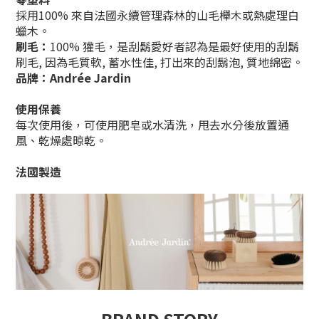
採用100%
來自法國永續管理森林的山毛櫸木或熱處理白
蠟木。
刷毛：
100% 獾毛，是刮鬍愛好者認為是最好使用的刮鬍
刷毛, 因為毛質軟, 蓄水性佳, 打出來的刮鬍泡, 質地綿密。
品牌：
Andrée Jardin
使用保養
每次使用後，可使用肥皂或水清洗，甩去水分後放置通
風、乾燥處晾乾。
法國製造