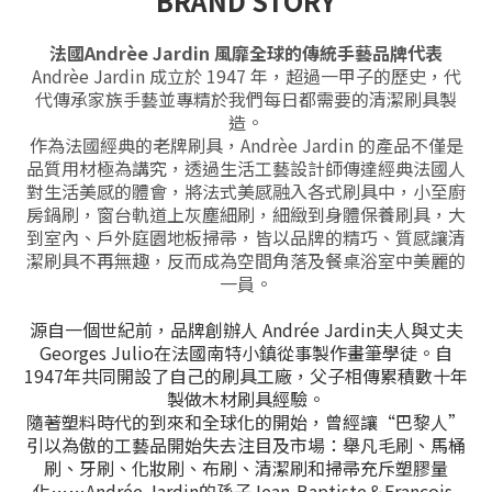
BRAND STORY
法國Andrèe Jardin 風靡全球的傳統手藝品牌代表
Andrèe Jardin 成立於 1947 年，超過一甲子的歷史，代
代傳承家族手藝並專精於我們每日都需要的清潔刷具製
造。
作為法國經典的老牌刷具，Andrèe Jardin 的產品不僅是
品質用材極為講究，透過生活工藝設計師傳達經典法國人
對
生活美感的體會，將法式美感融入各式刷具中，小至廚
房鍋刷，窗台軌道上灰塵細刷，細緻到身體保養刷具，大
到室內、戶外庭園地板掃帚，皆以品牌的精巧、質感讓清
潔刷具不再無趣，反而成為空間角落及餐桌浴室中美麗的
一員。
源自一個世紀前，品牌創辦人 Andrée Jardin夫人與丈夫
Georges Julio在法國南特小鎮從事製作畫筆學徒。自
1947年共同開設了自己的刷具工廠，父子相傳累積數十年
製做木材刷具經驗。
隨著塑料時代的到來和全球化的開始，曾經讓“巴黎人”
引以為傲的工藝品開始失去注目及市場：舉凡毛刷、馬桶
刷、牙刷、化妝刷、布刷、清潔刷和掃帚充斥塑膠量
化……Andrée Jardin的孫子Jean-Baptiste＆François-