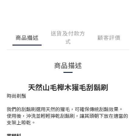
送貨及付款方
商品描述
顧客評價
式
商品描述
天然山毛櫸木獾毛刮鬍刷
時尚剃鬚
我們的刮鬍刷選用天然的獾毛，可確保傳統刮鬍效果。
使用後，沖洗並輕輕擰乾刮鬍刷，讓其頭朝下放在適當的
支架上晾乾。
零塑料