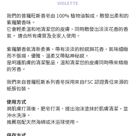
VIOLETTE
我們的普羅旺斯香皂由 100% 植物油製成，散發出柔和的
紫羅蘭香味。
它會輕柔溫和地清潔您的皮膚，同時散發出淡淡花香的香
氣。 適合所有膚質及全家人使用。
紫羅蘭香氣清新柔美，帶有淡淡的粉感與花香，氣味細緻
而不張揚，優雅、溫柔又帶點神秘感。
是呵護肌膚的清潔聖品，
溫和清潔您的皮膚同時帶來精緻
的芳香。
我們來自普羅旺斯系列香皂採用來自FSC 認證責任來源的
紙張包裝。
使用方式
將肌膚打濕後，肥皂打濕、搓出泡沫塗抹於肌膚清潔，並
沖水洗淨。
推薦搭配天然海綿或沐浴球使用。
保存方式