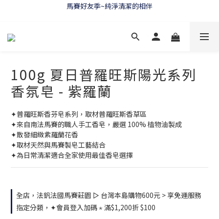
馬賽好友季~純淨清潔的相伴
WELCOME 🇫🇷 LA CORVETTE
WELCOME 🇫🇷 LA CORVETTE
100g 夏日普羅旺斯陽光系列
香氛皂 - 紫羅蘭
✦普羅旺斯香芬皂系列，取材普羅旺斯香草區
✦來自南法馬賽的職人手工香皂，嚴選 100% 植物油製成
✦散發細緻紫羅蘭花香
✦取材天然與馬賽製皂工藝結合
✦為日常清潔適合全家使用最佳香皂選擇
全店，法釩法國馬賽莊園 ▻ 台灣本島購物600元 > 享免運服務
指定分類，✦會員登入加碼 ⋆ 滿$1,200折 $100