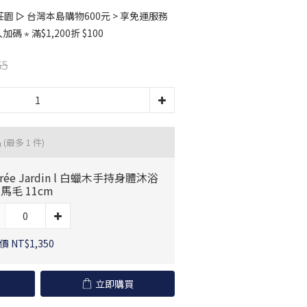
 ▻ 台灣本島購物600元 > 享免運服務
⋆ 滿$1,200折 $100
65
品
(最多 1 件)
drée Jardin l 白蠟木手持身體沐浴
- 馬毛 11cm
 NT$1,350
立即購買