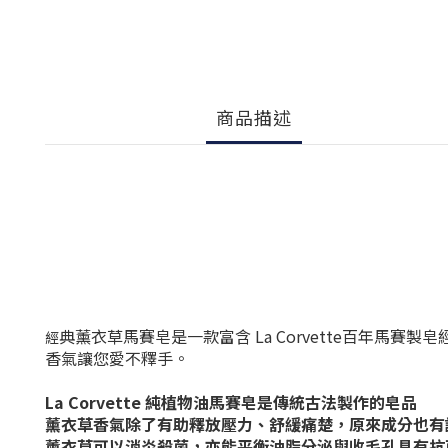
商品描述
典薰衣草馬賽皂是一款富含 La Corvette百年馬
經
香氣讓您愛不釋手。
La Corvette 純植物油馬賽皂是傳統古法製作的皂品
薰衣草香氣除了有助釋放壓力、舒緩痛楚，原來成分也有
薰衣草可以消炎殺菌，亦能平衡油脂分泌與收毛孔具有抗