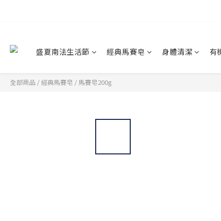
盛夏南法生活節
經典馬賽皂
身體清潔
有
全部商品
/
經典馬賽皂
/
馬賽皂200g