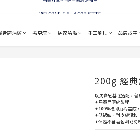
WELCOME 🇫🇷 LA CORVETTE
WELCOME 🇫🇷 LA CORVETTE
馬賽好友季~純淨清潔的相伴
機身體清潔
黑皂液
居家清潔
手工刷具
品牌故事
WELCOME 🇫🇷 LA CORVETTE
200g 
以馬賽皂基底搭配，普
✦馬賽皂傳統製程
✦100%植物油為基
✦低過敏，對皮膚溫和
✦保證不含著色劑或防