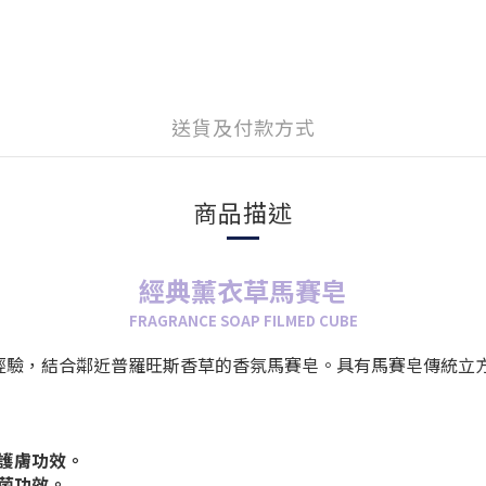
送貨及付款方式
商品描述
經典薰衣草馬賽皂
FRAGRANCE SOAP FILMED CUBE
賽製皂經驗，結合鄰近普羅旺斯香草的香氛馬賽皂。具有馬賽皂傳統立
護膚功效。
菌功效
。