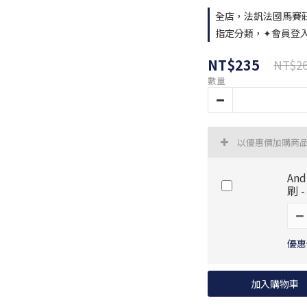
全店，法釩法國馬賽莊園
指定分類，✦會員登入加碼 
NT$235
NT$2
數量
以優惠價加購商
An
刷 
優惠價
加入購物車