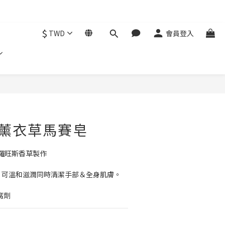
$
TWD
會員登入
立即購買
經典薰衣草馬賽皂
羅旺斯香草製作
底，可溫和滋潤同時清潔手部＆全身肌膚。
腐劑