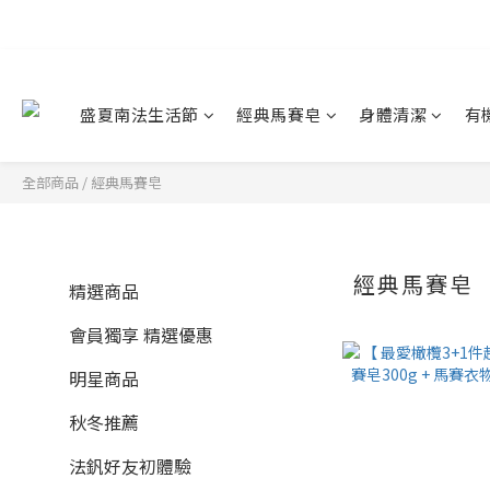
盛夏南法生活節
經典馬賽皂
身體清潔
有
全部商品
/
經典馬賽皂
經典馬賽皂
精選商品
會員獨享 精選優惠
明星商品
秋冬推薦
法釩好友初體驗