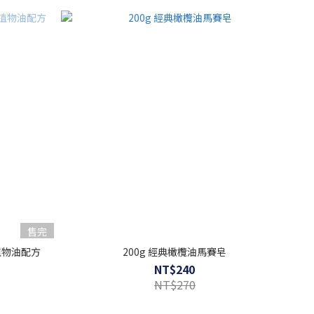
售完
純植物油配方
200g 經典橄欖油馬賽皂
NT$240
NT$270