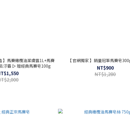
值 】馬賽橄欖油潔膚露1L+馬賽
【 官網獨家 】銷量冠軍馬賽皂300g
物去汙霸 ▻ 贈經典馬賽皂100g
NT$900
NT$1,550
NT$1,280
NT$2,000