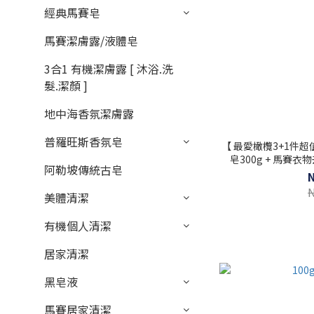
經典馬賽皂
馬賽潔膚露/液體皂
3合1 有機潔膚露 [ 沐浴.洗
髮.潔顏 ]
地中海香氛潔膚露
普羅旺斯香氛皂
【 最愛橄欖3+1件超
皂300g + 馬賽衣
阿勒坡傳統古皂
美體清潔
有機個人清潔
居家清潔
黑皂液
馬賽居家清潔