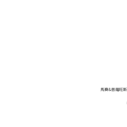
馬賽&普羅旺斯精