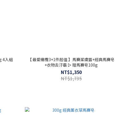
 4入組
【 最愛橄欖3+1件超值 】馬賽潔膚露+經典馬賽皂
+衣物去汙霸 ▻ 贈馬賽皂100g
NT$1,350
NT$1,735