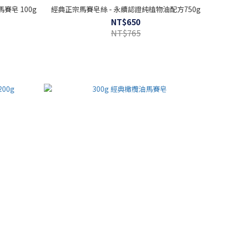
油馬賽皂500gx2 加贈馬賽皂 100g
經典正宗馬賽皂絲 - 永續認證純植物油配方750g
NT$650
NT$765