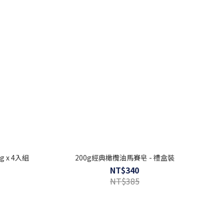
g x 4入組
200g經典橄欖油馬賽皂 - 禮盒裝
NT$340
NT$385