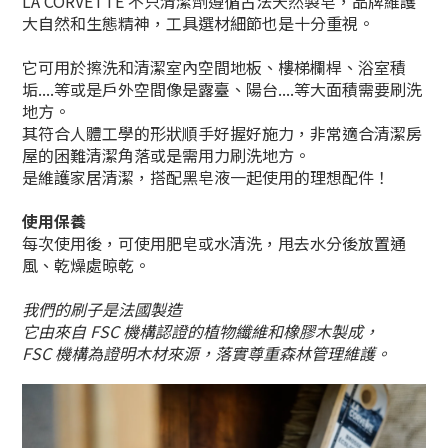
LA CORVETTE 不只清潔劑遵循古法天然製皂，品牌維護
大自然和生態精神，工具選材細節也是十分重視。
它可用於擦洗和清潔室內空間地板、樓梯欄桿、浴室積
垢....等或是戶外空間像是露臺、陽台....等大面積需要刷洗
地方。
其符合人體工學的形狀順手好握好施力，非常適合清潔房
屋的困難清潔角落或是需用力刷洗地方。
是維護家居清潔，搭配黑皂液一起使用的理想配件！
使用保養
每次使用後，可使用肥皂或水清洗，甩去水分後放置通
風、乾燥處晾乾。
我們的刷子是法國製造
它由來自 FSC 機構認證的植物纖維和橡膠木製成，
FSC 機構為證明木材來源，落實尊重森林管理維護。