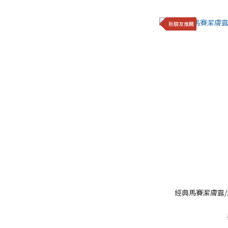
新朋友推薦
經典馬賽潔膚露/液