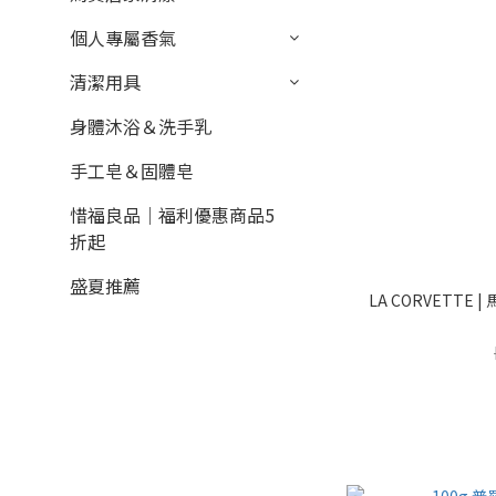
個人專屬香氣
清潔用具
身體沐浴＆洗手乳
手工皂＆固體皂
惜福良品｜福利優惠商品5
折起
盛夏推薦
LA CORVETTE 