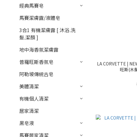
經典馬賽皂
馬賽潔膚露/液體皂
3合1 有機潔膚露 [ 沐浴.洗
髮.潔顏 ]
地中海香氛潔膚露
普羅旺斯香氛皂
LA CORVETTE |
旺斯(木
阿勒坡傳統古皂
美體清潔
有機個人清潔
居家清潔
黑皂液
馬賽居家清潔