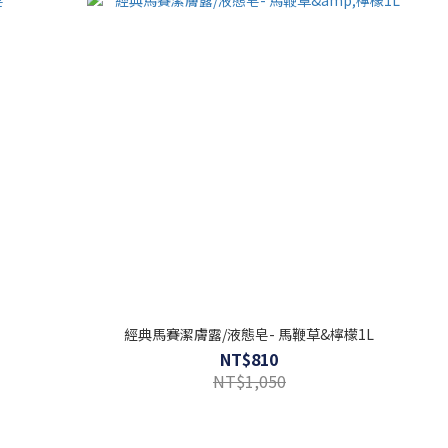
經典馬賽潔膚露/液態皂- 馬鞭草&檸檬1L
NT$810
NT$1,050