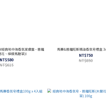
 NEW經典地中海香氛潔膚露 - 普羅
馬賽&普羅旺斯精油香氛皂禮盒 3x
蘭花、檸檬馬鞭草)l
NT$750
NT$580
NT$850
NT$615