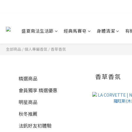
盛夏南法生活節
經典馬賽皂
身體清潔
有
全部商品
/
個人專屬香氣
/
香草香氛
香草香氛
精選商品
會員獨享 精選優惠
明星商品
秋冬推薦
法釩好友初體驗