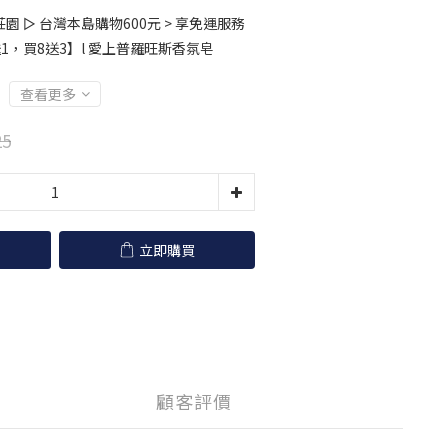
 ▻ 台灣本島購物600元 > 享免運服務
1，買8送3】l 愛上普羅旺斯香氛皂
查看更多
25
立即購買
顧客評價