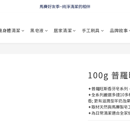
WELCOME 🇫🇷 LA CORVETTE
馬賽好友季~純淨清潔的相伴
WELCOME 🇫🇷 LA CORVETTE
機身體清潔
黑皂液
居家清潔
手工刷具
品牌故事
100g 普
✦普羅旺斯香芬皂系列
✦全系列嚴選多達10
香; 更有滋潤型羊奶及
✦取材天然與馬賽製皂
✦為日常清潔適合全家