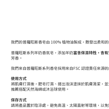
我們的普羅旺斯香皂由 100% 植物油製成，散發出柔
普羅旺斯系列
羊奶
香氛皂，添加
羊奶
富含保濕特性，
含有
芳香。
我們來自普羅旺斯系列香皂採用來自FSC 認證責任來源
使用方式
將肌膚打濕後，肥皂打濕、搓出泡沫塗抹於肌膚清潔，並
推薦搭配天然海綿或沐浴球使用。
保存方式
請將產品置於陰涼處，避免高溫、太陽直射等環境，以免