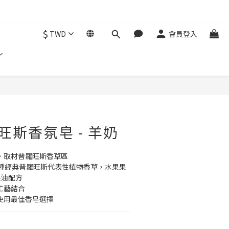
$
TWD
會員登入
立即購買
羅旺斯香氛皂 - 羊奶
，取材普羅旺斯香草區
多種經典普羅旺斯代表性植物香草，水果果
果油配方
工藝結合
使用最佳香皂選擇