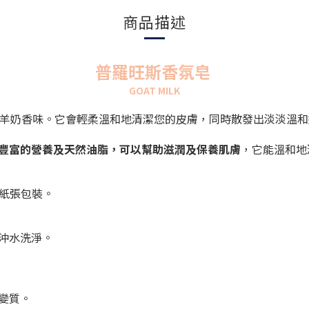
商品描述
普羅旺斯香氛皂
GOAT MILK
和的羊奶香味。它會輕柔溫和地清潔您的皮膚，同時散發出淡淡溫
豐富的營養及天然油脂，可以幫助滋潤及保養肌膚
，
它能溫和地
的紙張包裝。
沖水洗淨。
變質。