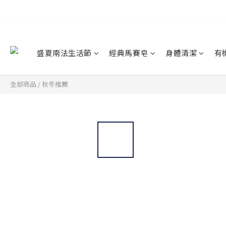
盛夏南法生活節
經典馬賽皂
身體清潔
有
全部商品
/
秋冬推薦