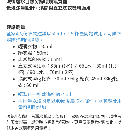
洗後廢水自然分解環境無負擔
低泡沫量設計，滾筒與直立洗衣機均適用
建議劑量
全家4人份衣物建議以50ml，1.5 杯蓋開始試用，
可試
衣
服髒汙斟酌增減。
輕髒衣物：35ml
髒衣服：50ml
非常髒的衣物：65ml
直立式 45L水：35ml(1杯) / 65L水：50ml (1.5
杯) / 90 L水 ：70ml ( 2杯)
滾筒式 4kg乾衣 : 30 ml / 6kg 乾衣: 45ml /8kg乾
衣 : 60 ml
瓶裝每一杯蓋滿杯約35ml
本用量以法國
是以40硬度屬軟
水條件，水質越硬用
量可斟酌增加
法釩小知識：台灣水質以北部最佳，硬度在軟水範圍內​。越往南
則硬度越高，部分縣市達到#超硬水​，更需要做到#水質軟化，以
減少各式清潔劑用量喔！