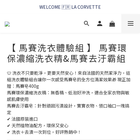
WELCOME 🇫🇷 LA CORVETTE
WELCOME 🇫🇷 LA CORVETTE
馬賽好友季~純淨清潔的相伴
WELCOME 🇫🇷 LA CORVETTE
【 馬賽洗衣體驗組 】 馬賽環
保濃縮洗衣精&馬賽去汙霸組
👕 洗衣不只要乾淨，更要天然安心！來自法國的天然潔淨力，這
組洗衣體驗組合讓你一次感受馬賽皂的全方位清潔效果🎁 現正加
贈：馬賽皂400g
馬賽環保濃縮洗衣精：無香精、低泡好沖洗，適合全家衣物與敏
感肌膚使用
馬賽去汙霸皂：針對頑固污漬設計，寶寶衣物、領口袖口一塊搞
定
✔ 法國原裝進口
✔ 天然植物油配方，環保又安心
✔ 洗衣＋去漬一次到位，好評熱銷中！