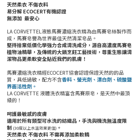
天然柔衣 不傷衣料
易分解
ECOCERT有機認證
無添加 最安心
LA CORVETTEL液態馬賽濃縮洗衣精為由馬賽皂絲製作而
成，馬賽皂譽為世界最佳天然清潔皂品。
堅持捨棄低價化學強力合成清洗成分，
源自高濃度馬賽皂
植物油精華
，及傳統的大鍋烹飪工藝技術，
尊重生態讓清
潔物品更柔軟安全貼近我們的肌膚！
馬賽濃縮洗衣精經ECOCERT協會認證保證天然的的品
質，具低過敏，配方不含
香料
、螢光劑
、漂白劑
、
硫酸鹽
界面活性劑。
LA CORVETTE 液體洗衣精富含馬賽原皂，是天然中最頂
級的！
呵護最敏感的皮膚
適用於所有類型可水洗的紡織品，手洗與機洗無溫度限
制
。
(30度以上水溫效果更佳)
天然柔衣 不傷衣料 不需再添加柔軟精