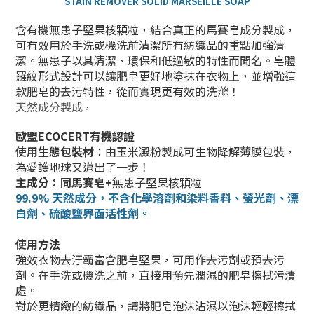
STAIN REMOVER SOLID MARSEILLE SOAP
含有機無患子堅果核顆粒，結合真正的馬賽皂成分製成，
可有效用於手洗或機洗前清潔所有紡織品的重點加強清
潔。無患子以其清潔、環保和低過敏的特性而聞名。皂體
羅紋形式設計可以讓肥皂更好地塗抹在衣物上，並增強這
款肥皂的去污特性，從而實現更有效的洗滌！
天然成分製成
，
歐盟ECOCERT有機認證
使用生態包裝材
：由玉米澱粉製成可生物降解薄膜包裝，
為愛護地球又邁出了一步！
主成分：同馬賽皂+
無患子堅果核顆粒
99.9% 天然成分，不含化學溶劑和染料
香料
、螢光劑
、漂
白劑
、
硫酸鹽界面活性劑。
使用方法
強效衣物去汙霸富含肥皂堅果，可用作去污劑或預去污
劑。在手洗或機洗之前，直接用預先潤濕的肥皂擦拭污漬
處。
對於更精緻的紡織品，請將肥皂泡沫沾濕以泡沫輕輕擦拭