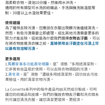
濕柔軟衣物。浸泡10分鐘，然後用水沖洗。
適用於所有類型可水洗的紡織品，手洗與機洗無溫度限
制，30度以上水溫效果更佳。
使用建議
為了確保去除污漬，您應該在衣服出現髒污後儘速清洗。
然而，有些污漬需要立即處理，或比其他污漬需要更多的
努力才能去除。這就是為什麼我們選擇
衣物去汙霸
，可以
在將衣物放進洗衣機之前，
直接使用
去汙霸
塗在污漬上可
以最有效
溶解污漬
。
更多運用
馬賽家事多功能黑皂噴霧
，是”液態“多用途清潔劑，
1.
它非常有效且易於使用，可以去除衣物頑固的污漬。
2.
黑皂液
，是”液態“濃縮多用途清潔劑
因
功效
去污效
，
果極佳，用於清潔衣物
污漬
。
La Corvette系列中的每件產品均由天然成分製成，可呵
護您的紡織品和皮膚。我們的
強效衣物去汙霸
和洗衣精系
列可讓您清洗衣服，讓您清潔更環保、更經濟。