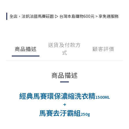
全店，法釩法國馬賽莊園 ▻ 台灣本島購物600元 > 享免運服務
送貨及付款方
商品描述
顧客評價
式
商品描述
經典馬賽環保濃縮洗衣精
1500ML
+
馬賽去汙霸組
2
50g