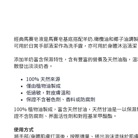
經典馬賽皂液是馬賽皂基底搭配
羊奶.橄欖油和椰子油調
可用於日常手部清潔作為洗手露，亦可用於身體沐浴清潔
添加羊奶富含保濕特性，含有豐富的營養及天然油脂，溫
散發出淡淡奶香。
100% 天然來源
僅由植物油製成
低過敏，對皮膚溫和
保證不含著色劑、香料或防腐劑
100% 植物油製成，富含天然甘油，天然甘油是一以
證不含防腐劑、界面活性劑和對羥基苯甲酸酯。
使用方式
將手部/身體肌膚打濕後，按壓適量、搓出泡沫塗抹於肌