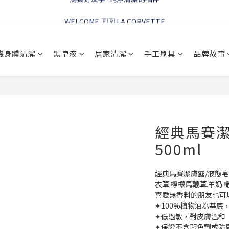
WELCOME 🇫🇷 LA CORVETTE
WELCOME 🇫🇷 LA CORVETTE
馬賽好友季~純淨清潔的相伴
機身體清潔
黑皂液
居家清潔
手工刷具
品牌故事
WELCOME 🇫🇷 LA CORVETTE
經典馬賽潔
500ml
經典馬賽潔膚露/液態
衣草.檸檬馬鞭草.羊奶.橄
喜愛無香料的朋友也可
✦100%植物油為基
✦低過敏，對皮膚溫和
✦保證不含著色劑或防