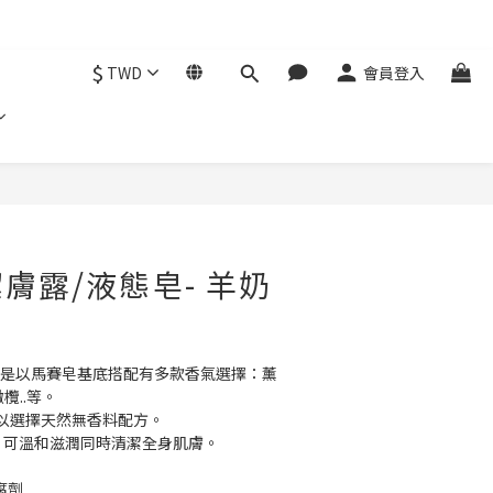
$
TWD
會員登入
立即購買
膚露/液態皂- 羊奶
皂是以馬賽皂基底搭配有多款香氣選擇：薰
欖..等。
以選擇天然無香料配方。
底，可溫和滋潤同時清潔全身肌膚。
腐劑