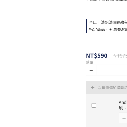
全店，法釩法國馬賽莊園
指定商品，✦ 馬賽潔膚露
NT$590
NT$7
數量
以優惠價加購商
An
刷 