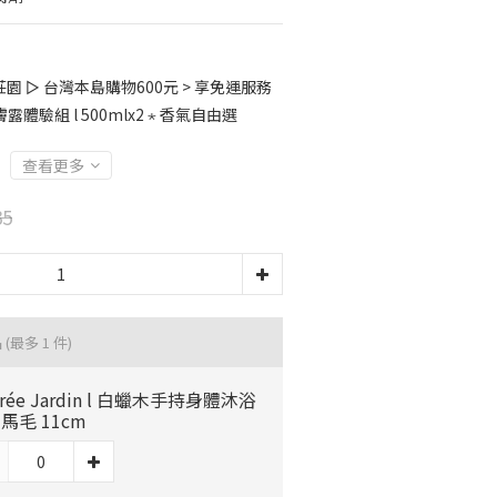
 ▻ 台灣本島購物600元 > 享免運服務
體驗組 l 500mlx2 ⋆ 香氣自由選
查看更多
35
品
(最多 1 件)
drée Jardin l 白蠟木手持身體沐浴
- 馬毛 11cm