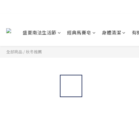
盛夏南法生活節
經典馬賽皂
身體清潔
有
全部商品
/
秋冬推薦