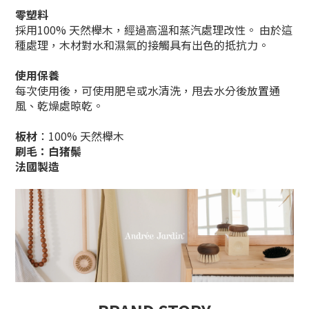
零塑料
採用100% 天然櫸木，經過
高溫和蒸汽處理改性。 由於這
種處理，木材對水和濕氣的接觸具有出色的抵抗力。
使用保養
每次使用後，可使用肥皂或水清洗，甩去水分後放置通
風、乾燥處晾乾。
板材
：100% 天然櫸木
刷毛：白
猪鬃
法國製造