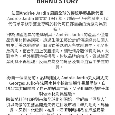
BRAND STORY
法國Andrèe Jardin 風靡全球的傳統手藝品牌代表
Andrèe Jardin 成立於 1947 年，超過一甲子的歷史，代
代傳承家族手藝並專精於我們每日都需要的清潔刷具製
造。
作為法國經典的老牌刷具，Andrèe Jardin 的產品不僅是
品質用材極為講究，透過生活工藝設計師傳達經典法國人
對
生活美感的體會，將法式美感融入各式刷具中，小至廚
房鍋刷，窗台軌道上灰塵細刷，細緻到身體保養刷具，大
到室內、戶外庭園地板掃帚，皆以品牌的精巧、質感讓清
潔刷具不再無趣，反而成為空間角落及餐桌浴室中美麗的
一員。
源自一個世紀前，品牌創辦人 Andrée Jardin夫人與丈夫
Georges Julio在法國南特小鎮從事製作畫筆學徒。自
1947年共同開設了自己的刷具工廠，父子相傳累積數十年
製做木材刷具經驗。
隨著塑料時代的到來和全球化的開始，曾經讓“巴黎人”
引以為傲的工藝品開始失去注目及市場：舉凡毛刷、馬桶
刷、牙刷、化妝刷、布刷、清潔刷和掃帚充斥塑膠量