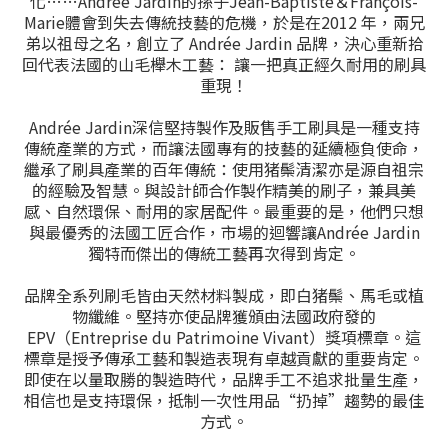
化……Andrée Jardin的孫子Jean-Baptiste＆François-
Marie體會到失去傳統技藝的危機，於是在2012 年，兩兄
弟以祖母之名，創立了 Andrée Jardin 品牌，決心重新拾
回代表法國的山毛櫸木工藝： 讓一把真正經久耐用的刷具
重現！
Andrée Jardin深信堅持製作及販售手工刷具是一種支持
傳統產業的方式，而讓法國專有的技藝的延續極負使命，
繼承了刷具產業的百年傳統：使用猪鬃清潔亦是源自祖宗
的經驗及智慧。與設計師合作製作精美的刷子，兼具美
感、自然環保、耐用的家居配件。最重要的是，他們只想
與最優秀的法國工匠合作，市場的迴響讓Andrée Jardin
獨特而傑出的傳統工藝再次得到肯定。
品牌全系列刷毛皆由天然材料製成，即白猪鬃、馬毛或植
物纖維。堅持亦使品牌獲頒由法國政府發的
EPV（Entreprise du Patrimoine Vivant）獎項標章。這
標章是授予傳承工藝和製造表現有卓越貢獻的重要肯定。
即使在以量取勝的製造時代，品牌手工不追求批量生產，
相信也是支持環保，抵制一次性用品“扔掉”趨勢的最佳
方式。