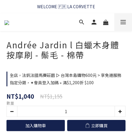
WELCOME 🇫🇷 LA CORVETTE
WELCOME 🇫🇷 LA CORVETTE
馬賽好友季~純淨清潔的相伴
WELCOME 🇫🇷 LA CORVETTE
Andrée Jardin l 白蠟木身體
按摩刷 - 鬃毛 - 棉帶
全店，法釩法國馬賽莊園 ▻ 台灣本島購物600元 > 享免運服務
指定分類，✦會員登入加碼 ⋆ 滿$1,200折 $100
NT$1,040
NT$1,155
數量
加入購物車
立即購買