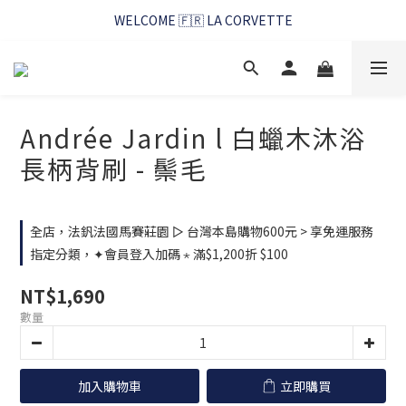
WELCOME 🇫🇷 LA CORVETTE
WELCOME 🇫🇷 LA CORVETTE
馬賽好友季~純淨清潔的相伴
WELCOME 🇫🇷 LA CORVETTE
Andrée Jardin l 白蠟木沐浴
長柄背刷 - 鬃毛
全店，法釩法國馬賽莊園 ▻ 台灣本島購物600元 > 享免運服務
指定分類，✦會員登入加碼 ⋆ 滿$1,200折 $100
NT$1,690
數量
加入購物車
立即購買