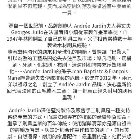
潔刷具不再無趣，反而成為空間角落及餐桌浴室中美麗的
一員。
源自一個世紀前，品牌創辦人 Andrée Jardin夫人與丈夫
Georges Julio在法國南特小鎮從事製作畫筆學徒。自
1947年共同開設了自己的刷具工廠，父子相傳累積數十年
製做木材刷具經驗。
隨著塑料時代的到來和全球化的開始，曾經讓“巴黎人”
引以為傲的工藝品開始失去注目及市場：舉凡毛刷、馬桶
刷、牙刷、化妝刷、布刷、清潔刷和掃帚充斥塑膠量
化……Andrée Jardin的孫子Jean-Baptiste＆François-
Marie體會到失去傳統技藝的危機，於是在2012 年，兩兄
弟以祖母之名，創立了 Andrée Jardin 品牌，決心重新拾
回代表法國的山毛櫸木工藝： 讓一把真正經久耐用的刷具
重現！
Andrée Jardin深信堅持製作及販售手工刷具是一種支持
傳統產業的方式，而讓法國專有的技藝的延續極負使命，
繼承了刷具產業的百年傳統：使用猪鬃清潔亦是源自祖宗
的經驗及智慧。與設計師合作製作精美的刷子，兼具美
感、自然環保、耐用的家居配件。最重要的是，他們只想