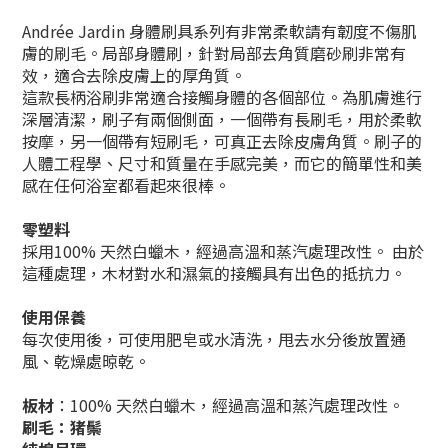
Andrée Jardin 身體刷具系列有非常柔軟請有韌度不傷肌
膚的刷毛。局部身體刷，針對局部
去角質
磨砂刷非常有
效，適合去除皮膚上的厚角質。
這款長柄浴刷非常適合接觸身體的各個部位。
為肌膚進行
深層清潔，
刷子有兩個側面，一個帶有長刷毛，用於柔軟
按摩，另一個帶有短刷毛，可真正去除皮膚角質。刷子的
人體工程學、尺寸和質量在手感完美，而它的簡單性和美
感在任何浴室都看起來很棒。
零塑料
採用100% 天然白蠟木，經過高溫和蒸汽處理改性。 由於
這種處理，木材對水和濕氣的接觸具有出色的抵抗力。
使用保養
每次使用後，可使用肥皂或水清洗，甩去水分後放置通
風、乾燥處晾乾。
板材
：100% 天然白蠟木，經過高溫和蒸汽處理改性。
刷毛：
猪鬃