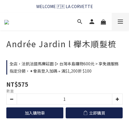
WELCOME 🇫🇷 LA CORVETTE
WELCOME 🇫🇷 LA CORVETTE
馬賽好友季~純淨清潔的相伴
WELCOME 🇫🇷 LA CORVETTE
Andrée Jardin l 櫸木順髮梳
全店，法釩法國馬賽莊園 ▻ 台灣本島購物600元 > 享免運服務
指定分類，✦會員登入加碼 ⋆ 滿$1,200折 $100
NT$575
數量
加入購物車
立即購買