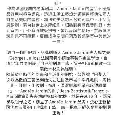
造。
作為法國經典的老牌刷具，Andrèe Jardin 的產品不僅是
品質用材極為講究，透過生活工藝設計師傳達經典法國人
對
生活美感的體會，將法式美感融入各式刷具中，小至廚
房鍋刷，窗台軌道上灰塵細刷，細緻到身體保養刷具，大
到室內、戶外庭園地板掃帚，皆以品牌的精巧、質感讓清
潔刷具不再無趣，反而成為空間角落及餐桌浴室中美麗的
一員。
源自一個世紀前，品牌創辦人 Andrée Jardin夫人與丈夫
Georges Julio在法國南特小鎮從事製作畫筆學徒。自
1947年共同開設了自己的刷具工廠，父子相傳累積數十年
製做木材刷具經驗。
隨著塑料時代的到來和全球化的開始，曾經讓“巴黎人”
引以為傲的工藝品開始失去注目及市場：舉凡毛刷、馬桶
刷、牙刷、化妝刷、布刷、清潔刷和掃帚充斥塑膠量
化……Andrée Jardin的孫子Jean-Baptiste＆François-
Marie體會到失去傳統技藝的危機，於是在2012 年，兩兄
弟以祖母之名，創立了 Andrée Jardin 品牌，決心重新拾
回代表法國的山毛櫸木工藝： 讓一把真正經久耐用的刷具
重現！