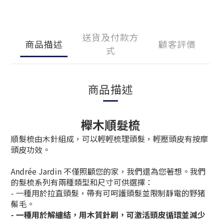
送貨及付款方
商品描述
顧客評價
式
商品描述
櫸木順髮梳
順髮梳由木針組成，可以輕輕梳理頭髮，輕壓頭皮有按摩
頭皮功效。
Andrée Jardin 不僅照顧您的家，我們還為您著想。我們
的髮梳系列有兩種類型和尺寸可供選擇：
- 一種用於拉直頭髮，帶有可呵護頭髮並限制靜電的野猪
鬃毛。
- 一種用於解纏結，用木質針刷，可激活頭皮循環並減少