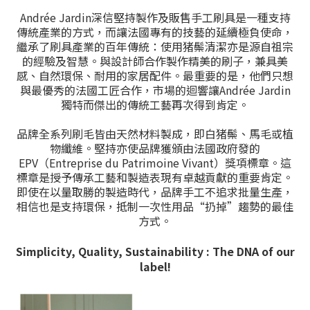
Andrée Jardin深信堅持製作及販售手工刷具是一種支持
傳統產業的方式，而讓法國專有的技藝的延續極負使命，
繼承了刷具產業的百年傳統：使用猪鬃清潔亦是源自祖宗
的經驗及智慧。與設計師合作製作精美的刷子，兼具美
感、自然環保、耐用的家居配件。最重要的是，他們只想
與最優秀的法國工匠合作，市場的迴響讓Andrée Jardin
獨特而傑出的傳統工藝再次得到肯定。
品牌全系列刷毛皆由天然材料製成，即白猪鬃、馬毛或植
物纖維。堅持亦使品牌獲頒由法國政府發的
EPV（Entreprise du Patrimoine Vivant）獎項標章。這
標章是授予傳承工藝和製造表現有卓越貢獻的重要肯定。
即使在以量取勝的製造時代，品牌手工不追求批量生產，
相信也是支持環保，抵制一次性用品“扔掉”趨勢的最佳
方式。
Simplicity, Quality, Sustainability : The DNA of our
label!