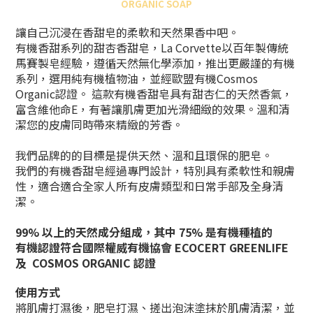
ORGANIC SOAP
讓自己沉浸在香甜皂的柔軟和天然果香中吧。
有機香甜系列的甜杏香甜皂
，La Corvette以百年製傳統
馬賽製皂經驗，遵循天然無化學添加，推出更嚴謹的有機
系列，選用純有機植物油，並經歐盟有機Cosmos
Organic認證。 這款有機香甜皂具有
甜杏仁的天然香氣，
富含維他命E，有著讓肌膚更加光滑細緻的效果。溫和清
潔您的皮膚同時帶來精緻的芳香。
我們品牌的的目標是提供天然、溫和且環保的肥皂。
我們的有機香甜皂經過專門設計，特別具有柔軟性和親膚
性，適合適合全家人所有皮膚類型和日常手部及全身清
潔。
99% 以上的天然成分組成，其中 75% 是有機種植的
有機認證符合國際權威有機協會 ECOCERT GREENLIFE
及 COSMOS ORGANIC 認證
使用方式
將肌膚打濕後，肥皂打濕、搓出泡沫塗抹於肌膚清潔，並