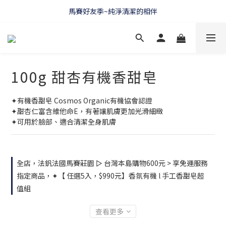
WELCOME 🇫🇷 LA CORVETTE
馬賽好友季~純淨清潔的相伴
WELCOME 🇫🇷 LA CORVETTE
100g 甜杏有機香甜皂
✦有機香甜皂 Cosmos Organic有機協會認證
✦甜杏仁富含維他命E，有著讓肌膚更加光滑細緻
✦可用於臉部、適合清潔全身肌膚
全店，法釩法國馬賽莊園 ▻ 台灣本島購物600元 > 享免運服務
指定商品，✦【 任選5入，$990元】香氛有機 l 手工香甜皂超
值組
查看更多