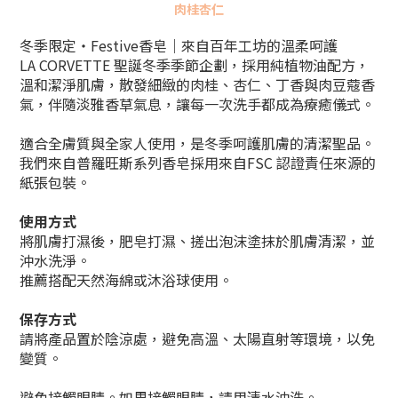
肉桂杏仁
冬季限定・Festive香皂｜來自百年工坊的溫柔呵護
LA CORVETTE 聖誕冬季季節企劃，採用純植物油配方，
溫和潔淨肌膚，散發細緻的肉桂、杏仁
、
丁香與肉豆蔻香
氣，伴隨淡雅香草氣息，讓每一次洗手都成為療癒儀式。
適合全膚質與全家人使用，是冬季呵護肌膚的清潔聖品。
我們來自普羅旺斯系列香皂採用來自FSC 認證責任來源的
紙張包裝。
使用方式
將肌膚打濕後，肥皂打濕、搓出泡沫塗抹於肌膚清潔，並
沖水洗淨。
推薦搭配天然海綿或沐浴球使用。
保存方式
請將產品置於陰涼處，避免高溫、太陽直射等環境，以免
變質。
避免接觸眼睛。如果接觸眼睛，請用清水沖洗。