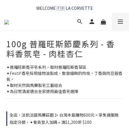
WELCOME 🇫🇷 LA CORVETTE
WELCOME 🇫🇷 LA CORVETTE
馬賽好友季~純淨清潔的相伴
WELCOME 🇫🇷 LA CORVETTE
100g 普羅旺斯節慶系列 - 香
料香氛皂 - 肉桂杏仁
✦普羅旺斯香芬皂系列，取材普羅旺斯香草區
✦Festif 香皂採用植物油製成，散發細緻的肉桂、丁香與肉豆蔻香
氣。
✦取材天然與馬賽製皂工藝結合
✦為日常清潔適合全家使用最佳香皂選擇
全店，法釩法國馬賽莊園 ▻ 台灣本島購物600元 > 享免運服務
指定分類，✦會員登入加碼 ⋆ 滿$1,200折 $100