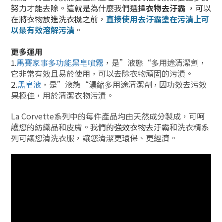
努力才能去除。這就是為什麼我們選擇
衣物去汙霸
，可以
在將衣物放進洗衣機之前，
直接使用
去汙霸
塗在污漬上可
以最有效
溶解污漬
。
更多運用
馬賽家事多功能黑皂噴霧
，是”液態“多用途清潔劑，
1.
它非常有效且易於使用，可以去除衣物頑固的污漬。
2.
黑皂液
，是”液態“濃縮多用途清潔劑
因
功效
去污效
，
果極佳，用於清潔衣物
污漬
。
La Corvette系列中的每件產品均由天然成分製成，可呵
護您的紡織品和皮膚。我們的
強效衣物去汙霸
和洗衣精系
列可讓您清洗衣服，讓您清潔更環保、更經濟。