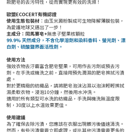
款肥皂的去污特性，從而實現更有效的洗滌！
歐盟ECOCERT有機認證
使用生態包裝材
：由玉米澱粉製成可生物降解薄膜包裝，
為愛護地球又邁出了一步！
主成分：同馬賽皂+
無患子堅果核顆粒
99.9% 天然成分，不含化學溶劑和染料
香料
、螢光劑
、漂
白劑
、
硫酸鹽界面活性劑。
使用方法
強效衣物去汙霸富含肥皂堅果，可用作去污劑或預去污
劑。在手洗或機洗之前，直接用預先潤濕的肥皂擦拭污漬
處。
對於更精緻的紡織品，請將肥皂泡沫沾濕以泡沫輕輕擦拭
濕柔軟衣物。浸泡10分鐘，然後用水沖洗。
適用於所有類型可水洗的紡織品，手洗與機洗無溫度限
制，30度以上水溫效果更佳。
使用建議
為了確保去除污漬，您應該在衣服出現髒污後儘速清洗。
然而，有些污漬需要立即處理，或比其他污漬需要更多的