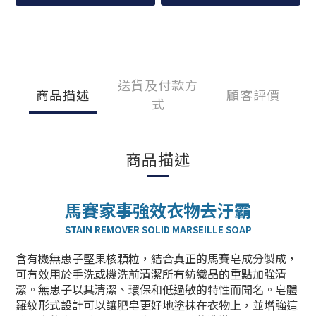
送貨及付款方
商品描述
顧客評價
式
商品描述
馬賽家事強效衣物去汙霸
STAIN REMOVER SOLID MARSEILLE SOAP
含有機無患子堅果核顆粒，結合真正的馬賽皂成分製成，
可有效用於手洗或機洗前清潔所有紡織品的重點加強清
潔。無患子以其清潔、環保和低過敏的特性而聞名。皂體
羅紋形式設計可以讓肥皂更好地塗抹在衣物上，並增強這