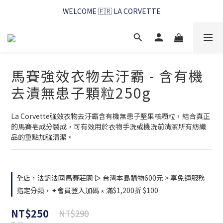
WELCOME 🇫🇷 LA CORVETTE
WELCOME 🇫🇷 LA CORVETTE
馬賽好友季~純淨清潔的相伴
WELCOME 🇫🇷 LA CORVETTE
馬賽強效衣物去汙霸 - 含有機
去漬無患子顆粒250g
La Corvette強效衣物去汙霸含有機無患子堅果核顆粒，結合真正
的馬賽皂成分製成，可有效用於衣物手洗或機洗前清潔所有紡織
品的重點加強清潔。
全店，法釩法國馬賽莊園 ▻ 台灣本島購物600元 > 享免運服務
指定分類，✦會員登入加碼 ⋆ 滿$1,200折 $100
NT$250
NT$290