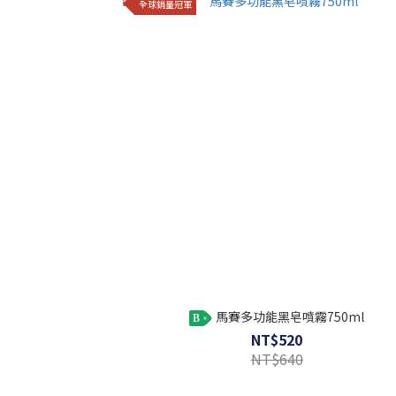
全球銷量冠軍
馬賽多功能黑皂噴霧750ml
B
NT$520
NT$640