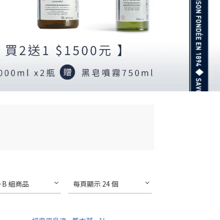
＋B 組商品
每頁顯示 24 個