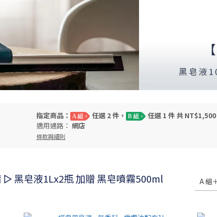
指定商品：
任選 2 件，
任選 1 件 共 NT$1,500
A 組
B 組
適用通路：
網店
條款與細則
備 ▻ 黑皂液1Lx2瓶 加贈 黑皂噴霧500ml
A 組