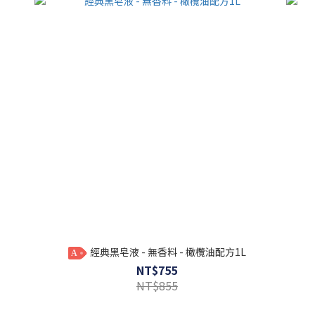
經典黑皂液 - 無香料 - 橄欖油配方1L
A
NT$755
NT$855