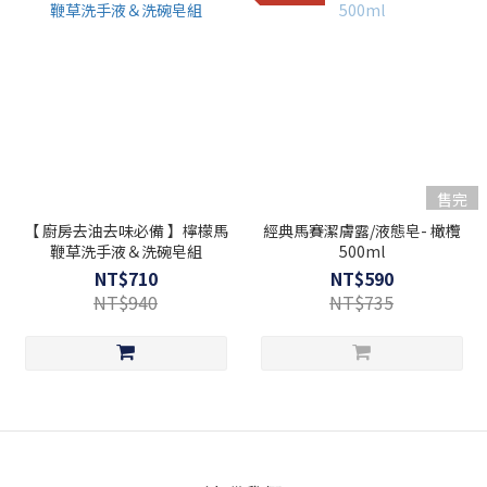
售完
【 廚房去油去味必備 】檸檬馬
經典馬賽潔膚露/液態皂- 橄欖
鞭草洗手液＆洗碗皂組
500ml
NT$710
NT$590
NT$940
NT$735