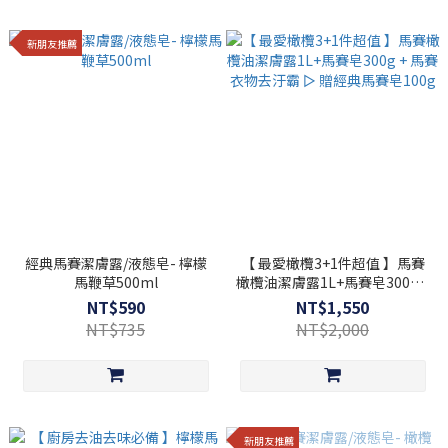
新朋友推薦
經典馬賽潔膚露/液態皂- 檸檬
【 最愛橄欖3+1件超值 】馬賽
馬鞭草500ml
橄欖油潔膚露1L+馬賽皂300g +
馬賽衣物去汙霸 ▻ 贈經典馬賽
NT$590
NT$1,550
皂100g
NT$735
NT$2,000
新朋友推薦