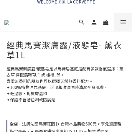
WELCOME 🇫🇷 LA CORVETTE
馬賽好友季~純淨清潔的相伴
WELCOME 🇫🇷 LA CORVETTE
經典馬賽潔膚露/液態皂- 薰衣
草1L
經典馬賽潔膚露/液態皂是以馬賽皂基底搭配有多款香氣選擇：薰
衣草.檸檬馬鞭草.羊奶.橄欖..等。
喜愛無香料的朋友也可以選擇天然無香料配方。
✦100%植物油為基底，可溫和滋潤同時清潔全身肌膚。
✦低過敏，對皮膚溫和
✦保證不含著色劑或防腐劑
全店，法釩法國馬賽莊園 ▻ 台灣本島購物600元 > 享免運服務
指定商品，✦ 馬賽潔膚露家庭組 ▻ 1L x2 ⋆ 加贈 香氛皂