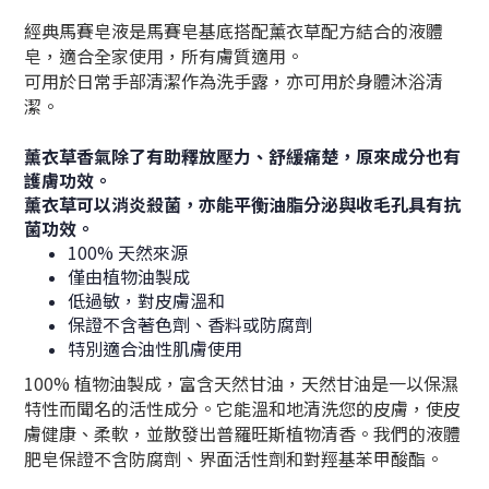
經典馬賽皂液是馬賽皂基底搭配薰衣草配方結合的液體
皂，
適合全家使用，所有膚質適用。
可用於日常手部清潔作為洗手露，亦可用於身體沐浴清
潔。
薰衣草香氣除了有助釋放壓力、舒緩痛楚，原來成分也有
護膚功效。
薰衣草可以消炎殺菌，亦能平衡油脂分泌與收毛孔具有抗
菌功效
。
100% 天然來源
僅由植物油製成
低過敏，對皮膚溫和
保證不含著色劑、香料或防腐劑
特別適合油性肌膚使用
100% 植物油製成，富含天然甘油，天然甘油是一以保濕
特性而聞名的活性成分。它能溫和地清洗您的皮膚，使皮
膚健康、柔軟，並散發出普羅旺斯植物清香。我們的液體
肥皂保證不含防腐劑、界面活性劑和對羥基苯甲酸酯。