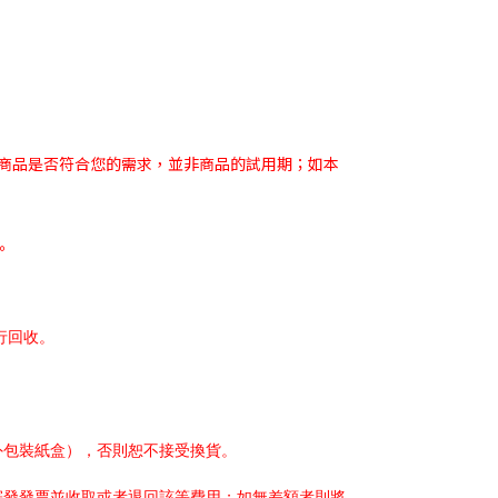
認商品是否符合您的需求，並非商品的試用期；如本
。
行回收。
外包裝紙盒），否則恕不接受換貨。
寄發發票並收取或者退回該等費用；如無差額者則將