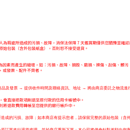
人為瑕疵所造成的污損、故障，消保法保障 7 天鑑賞期僅供您猶豫並確
原始包裝（含外包裝紙盒），否則恕不接受退貨。
為因素而產生的破壞，如：污損、故障、損毀、磨損、擦傷、刮傷、髒污
，或發票、配件不齊者。
整商品及發票 → 提供收件時間及聯絡資訊、地址 → 將由商店委託之物流進
，會直接把款項刷退至原付款的信用卡帳號中。
則將退款費用轉帳至您提供的銀行帳戶中。
所造成的污損、故障；如本商店有提示您者，請保留完整的原始包裝（含
於原訂單進行退貨處理，並於商店重新下單；本公司將僅會針對差額向您