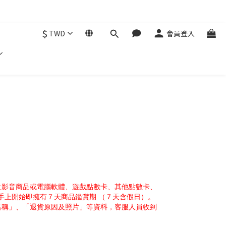
$
TWD
會員登入
。
之影音商品或電腦軟體、遊戲點數卡、其他點數卡、
手上開始即擁有７天商品鑑賞期 （７天含假日）。
名稱」、「退貨原因及照片」等資料，客服人員收到