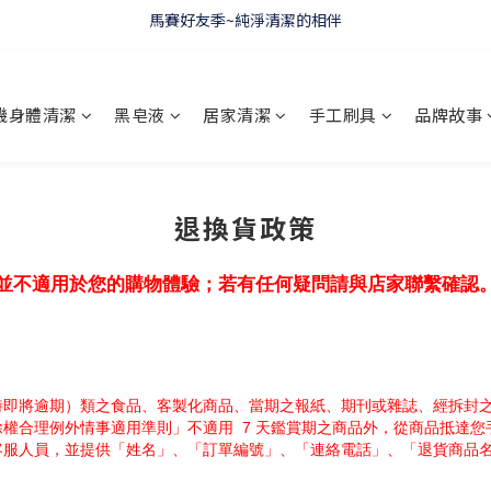
馬賽好友季~純淨清潔的相伴
WELCOME 🇫🇷 LA CORVETTE
WELCOME 🇫🇷 LA CORVETTE
機身體清潔
黑皂液
居家清潔
手工刷具
品牌故事
退換貨政策
並不適用於您的購物體驗；若有任何疑問請與店家聯繫確認
時即將逾期）類之食品、客製化商品、當期之報紙、期刊或雜誌、經拆封
權合理例外情事適用準則」不適用  7 天鑑賞期之商品外，從商品抵達您
客服人員，並提供「姓名」、「訂單編號」、「連絡電話」、「退貨商品