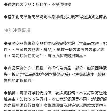
◆禮盒包裝商品：拆封後，不提供退換
◆客製化商品及商品說明本身即特別註明不得退換貨之商品
特別注意事項
◆請將商品恢復為商品送達時的完整樣貌（含商品本體、配
件、、原廠包裝盒袋、贈品)、單據一併裝進原包裝箱／袋
中，請勿缺漏任何配件、自行拆解或毀損商品。
◆商品原廠外盒／膠膜／商標均為商品一部分，如退回時遺
失、拆封(含單品配送各別含警語封袋)、毀損或缺件，將影
響您的退貨權益。
◆換貨：每筆訂單我們提供一次換貨服務。本以訂單寄送地
址為主，如修改收件資料、地址等影響運費不同，請理解額
外之費用須自行負擔。換貨原因如為瑕疵會以同款式更換。