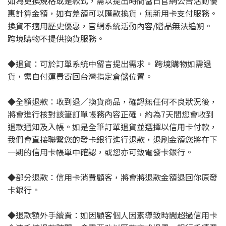
如為更換規格或是款式，需以提出時間當日官網公告活動優
惠計算金額，如有差額可以匯款換貨，無新用卡支付服務。
換貨不適用歷史優惠，官網系統活動內容/贈品無法追朔。
跨境購物不提供換貨服務。
◆退貨：可於訂單系統中留言提出需求。 跨境購物如需退
貨，需自付運費寄回台灣指定倉儲位置。
◆全額退款：收到退／換貨商品，確認無任何不良狀況後，
將會進行核對該筆訂單帳務內容正確，約為7天間您會收到
退款通知及入帳。如是全筆訂單退貨並選擇以信用卡付款，
我們會直接聯繫您的發卡銀行進行退款，退刷金額您將在下
一期的信用卡帳單中確認，或您亦可致電發卡銀行。
◆部分退款：信用卡消費顧客，將會將退款金額退回你原發
卡銀行。
◆退款額外手續費：如因顧客個人因素導致時間超過信用卡