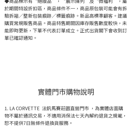
◆商品標示有“絕版品”，“展示陳列”及“微福利”，屬
於期間特設折扣區，商品條件不一，商品原包裝可能會有拆
驗拆箱／整新包裝痕跡／標籤痕跡。新品高標準顧客。建議
購買常規販售商品。商品特售期間因庫存販售數度較快，未
能即時更新，下單不代表訂單成立。正式出貨閣下會收到訂
單已確認通知。
實體門市購物說明
1. LA CORVETTE 法釩馬賽莊園直營門市 ，為實體店面購
物不屬於通訊交易，不適用消保法七天內解約退貨之規範，
恕不提供7日無條件退換貨服務。