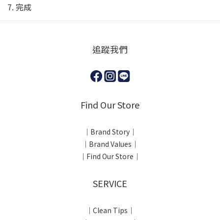
7. 完成
追蹤我們
Find Our Store
｜Brand Story｜
｜Brand Values｜
｜Find Our Store｜
SERVICE
｜Clean Tips｜