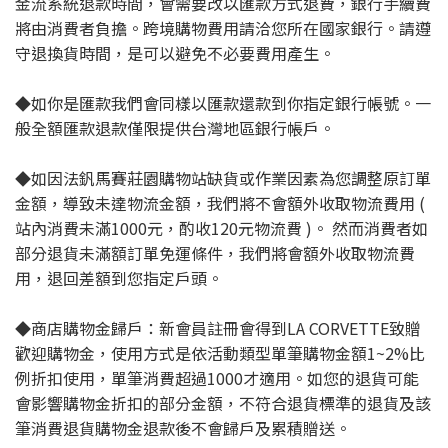
金流系統退款時間，會需要改以匯款方式退費，銀行手續費
將由消費者負擔。跨境購物費用請洽您所在國家銀行。請遵
守退換貨時間，是可以避免不必要費用產生。
◆如你是匯款我們會同樣以匯款還款到你指定銀行帳號。一
般全額匯款退款僅限提供台灣地區銀行帳戶。
◆如因法釩馬賽莊園購物站缺貨或作業因素為您調整原訂單
金額，導致未達物流金額，我們將不會額外收取物流費用 (
站內消費未滿1000元，酌收120元物流費 )。 然而消費者如
部分退貨未滿額訂單免運條件，我們將會額外收取物流費
用，退回差額到您指定戶頭。
◆商店購物金歸戶：新會員註冊會得到LA CORVETTE致贈
歡迎購物金，使用方式是依活動類型單筆購物金額1~2%比
例折扣使用，單筆消費超過1000才適用。如您的退貨可能
會影響購物金折扣的部分金額，不符合退貨標準的退貨及該
筆消費退貨購物金退款後不會歸戶及累積贈送。