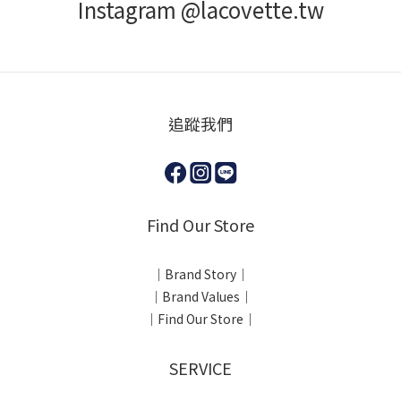
Instagram @lacovette.tw
追蹤我們
Find Our Store
｜Brand Story｜
｜Brand Values｜
｜Find Our Store｜
SERVICE