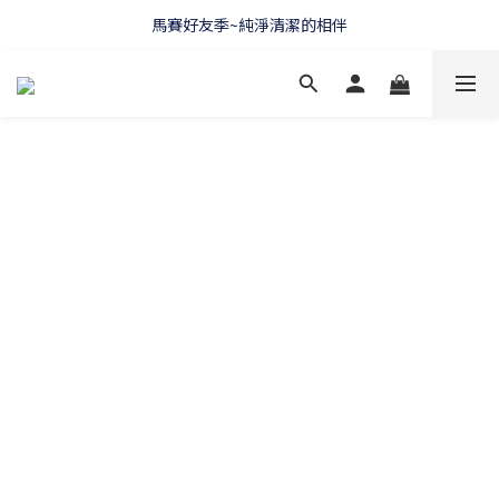
WELCOME 🇫🇷 LA CORVETTE
馬賽好友季~純淨清潔的相伴
WELCOME 🇫🇷 LA CORVETTE